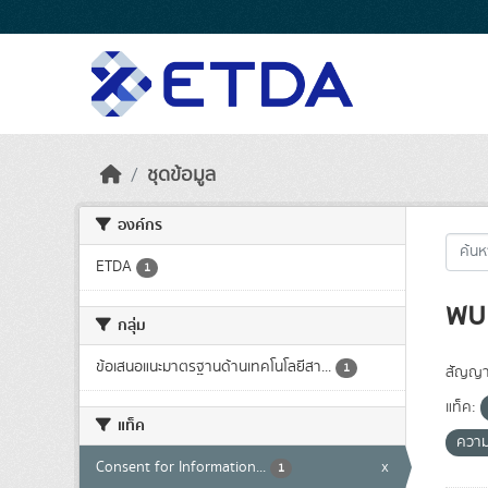
Skip to main content
ชุดข้อมูล
องค์กร
ETDA
1
พบ 
กลุ่ม
ข้อเสนอแนะมาตรฐานด้านเทคโนโลยีสา...
1
สัญญา
แท็ค:
แท็ค
ความ
Consent for Information...
x
1