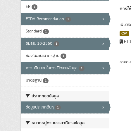
ER
1
การให
ETDA Recomendation
x
1
เพิ่มวิ
Standard
1
CSV
ET
ขมธอ. 10-2560
x
1
ข้อเสนอแนะมาตรฐาน
1
คุณสาม
ความยินยอมในการเปิดเผยข้อมูล
x
1
มาตรฐาน
1
ประเภทชุดข้อมูล
ข้อมูลประเภทอื่นๆ
x
1
หมวดหมู่ตามธรรมาภิบาลข้อมูล