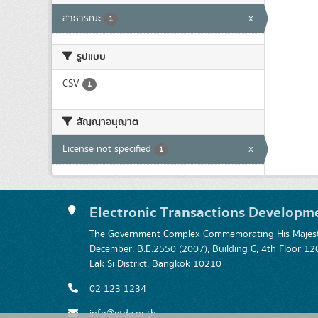
สาธารณะ
x
1
รูปแบบ
CSV
1
สัญญาอนุญาต
License not specified
x
1
Electronic Transactions Developm
The Government Complex Commemorating His Majesty
December, B.E.2550 (2007), Building C, 4th Floor
Lak Si District, Bangkok 10210
02 123 1234
info@etda.or.th