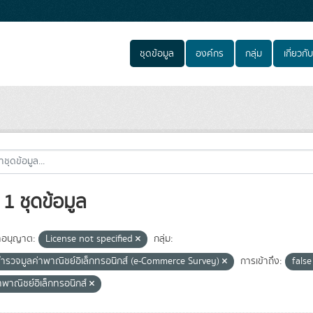
ชุดข้อมูล
องค์กร
กลุ่ม
เกี่ยวกับ
1 ชุดข้อมูล
อนุญาต:
License not specified
กลุ่ม:
ำรวจมูลค่าพาณิชย์อิเล็กทรอนิกส์ (e-Commerce Survey)
การเข้าถึง:
fals
าพาณิชย์อิเล็กทรอนิกส์