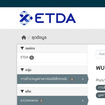
Skip to main content
ชุดข้อมูล
องค์กร
ETDA
1
พบ 
กลุ่ม
การสำรวจมูลค่าพาณิชย์อิเล็กทรอนิ...
x
1
สัญญา
การส
แท็ค
มูลค่
e-Commerce
x
1