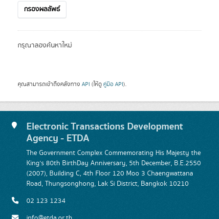
กรองผลลัพธ์
กรุณาลองค้นหาใหม่
คุณสามารถเข้าถึงคลังทาง
API
(ให้ดู
คู่มือ API
).
Electronic Transactions Development
Agency - ETDA
The Government Complex Commemorating His Majesty the
King's 80th BirthDay Anniversary, 5th December, B.E.2550
(2007), Building C, 4th Floor 120 Moo 3 Chaengwattana
Road, Thungsonghong, Lak Si District, Bangkok 10210
02 123 1234
info@etda.or.th