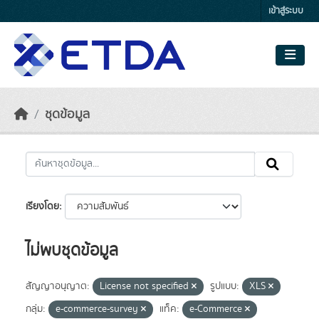
Skip to main content
เข้าสู่ระบบ
ชุดข้อมูล
เรียงโดย
ไม่พบชุดข้อมูล
สัญญาอนุญาต:
License not specified
รูปแบบ:
XLS
กลุ่ม:
e-commerce-survey
แท็ค:
e-Commerce