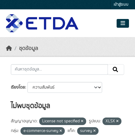
Skip to main content
เข้าสู่ระบบ
ชุดข้อมูล
เรียงโดย
ไม่พบชุดข้อมูล
สัญญาอนุญาต:
License not specified
รูปแบบ:
XLSX
กลุ่ม:
e-commerce-survey
แท็ค:
survey