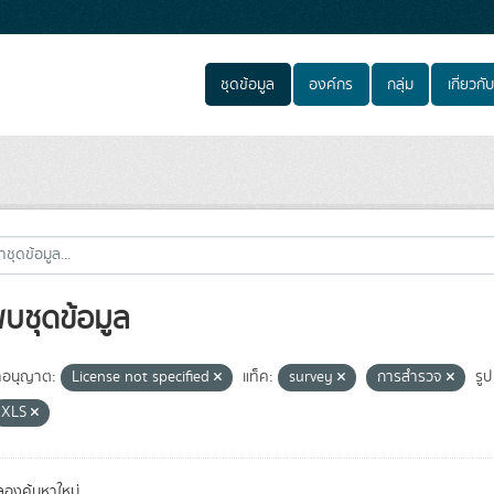
ชุดข้อมูล
องค์กร
กลุ่ม
เกี่ยวกับ
พบชุดข้อมูล
อนุญาต:
License not specified
แท็ค:
survey
การสำรวจ
รูป
XLS
องค้นหาใหม่