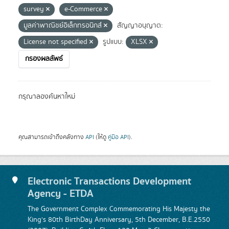
survey
e-Commerce
มูลค่าพาณิชย์อิเล็กทรอนิกส์
สัญญาอนุญาต:
License not specified
รูปแบบ:
XLSX
กรองผลลัพธ์
กรุณาลองค้นหาใหม่
คุณสามารถเข้าถึงคลังทาง
API
(ให้ดู
คู่มือ API
).
Electronic Transactions Development
Agency - ETDA
The Government Complex Commemorating His Majesty the
King's 80th BirthDay Anniversary, 5th December, B.E.2550