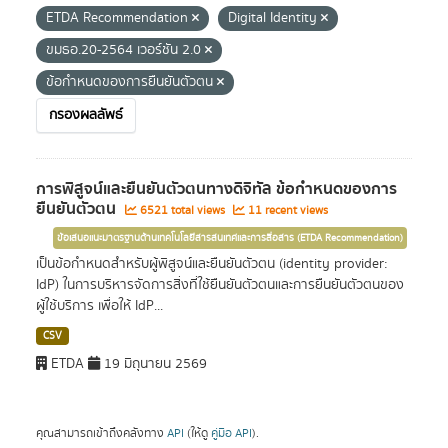
ETDA Recommendation
Digital Identity
ขมธอ.20-2564 เวอร์ชัน 2.0
ข้อกำหนดของการยืนยันตัวตน
กรองผลลัพธ์
การพิสูจน์และยืนยันตัวตนทางดิจิทัล ข้อกำหนดของการ
ยืนยันตัวตน
6521 total views
11 recent views
ข้อเสนอแนะมาตรฐานด้านเทคโนโลยีสารสนเทศและการสื่อสาร (ETDA Recommendation)
เป็นข้อกำหนดสำหรับผู้พิสูจน์และยืนยันตัวตน (identity provider:
IdP) ในการบริหารจัดการสิ่งที่ใช้ยืนยันตัวตนและการยืนยันตัวตนของ
ผู้ใช้บริการ เพื่อให้ IdP...
CSV
ETDA
19 มิถุนายน 2569
คุณสามารถเข้าถึงคลังทาง
API
(ให้ดู
คู่มือ API
).