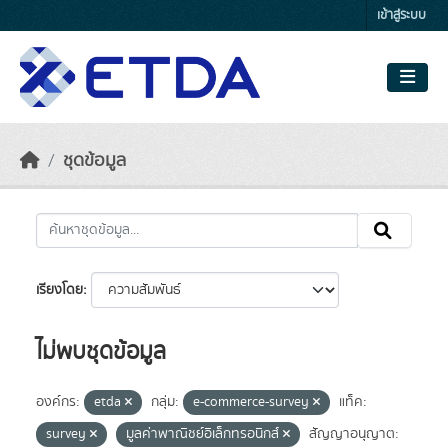
Skip to main content
เข้าสู่ระบบ
ชุดข้อมูล
เรียงโดย
ไม่พบชุดข้อมูล
องค์กร:
etda
กลุ่ม:
e-commerce-survey
แท็ค:
survey
มูลค่าพาณิชย์อิเล็กทรอนิกส์
สัญญาอนุญาต: