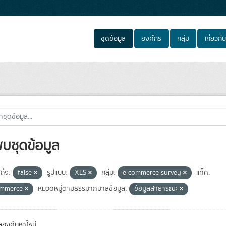
ชุดข้อมูล
องค์กร
กลุ่ม
เกี่ยวกับ
พบชุดข้อมูล
ถึง:
false
รูปแบบ:
XLS
กลุ่ม:
e-commerce-survey
แท็ค:
ommerce
หมวดหมู่ตามธรรมาภิบาลข้อมูล:
ข้อมูลสาธารณะ
องค้นหาใหม่