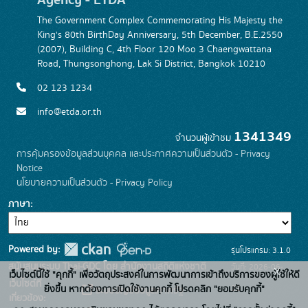
The Government Complex Commemorating His Majesty the
King's 80th BirthDay Anniversary, 5th December, B.E.2550
(2007), Building C, 4th Floor 120 Moo 3 Chaengwattana
Road, Thungsonghong, Lak Si District, Bangkok 10210
02 123 1234
info@etda.or.th
1341349
จำนวนผู้เข้าชม
การคุ้มครองข้อมูลส่วนบุคคล และประกาศความเป็นส่วนตัว - Privacy
Notice
นโยบายความเป็นส่วนตัว - Privacy Policy
ภาษา
Powered by:
รุ่นโปรแกรม: 3.1.0
สนับสนุนระบบ Thai-GDC โดย สำนักงานสถิติแห่งชาติ
วันที่: 2026-06-
x
เว็บไซต์นี้ใช้ "คุกกี้" เพื่อวัตถุประสงค์ในการพัฒนาการเข้าถึงบริการของผู้ใช้ให้ดี
เว็บไซต์ที่
22
ยิ่งขึ้น หากต้องการเปิดใช้งานคุกกี้ โปรดคลิก "ยอมรับคุกกี้"
ระบบบัญชีข้อมูลภาครัฐ
เกี่ยวข้อง: