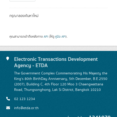
กรุณาลองค้นหาใหม่
คุณสามารถเข้าถึงคลังทาง
API
(ให้ดู
คู่มือ API
).
Electronic Transactions Development
Agency - ETDA
The Government Complex Commemorating His Majesty the
King's 80th BirthDay Anniversary, 5th December, B.E.2550
(2007), Building C, 4th Floor 120 Moo 3 Chaengwattana
Road, Thungsonghong, Lak Si District, Bangkok 10210
02 123 1234
info@etda.or.th