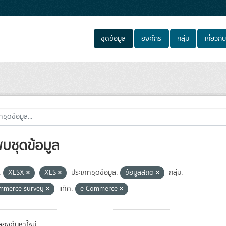
ชุดข้อมูล
องค์กร
กลุ่ม
เกี่ยวกับ
พบชุดข้อมูล
:
XLSX
XLS
ประเภทชุดข้อมูล:
ข้อมูลสถิติ
กลุ่ม:
mmerce-survey
แท็ค:
e-Commerce
องค้นหาใหม่