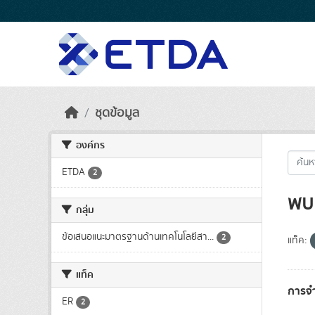
Skip to main content
ชุดข้อมูล
องค์กร
ETDA
2
พบ 
กลุ่ม
ข้อเสนอแนะมาตรฐานด้านเทคโนโลยีสา...
2
แท็ค:
แท็ค
การจำ
ER
2