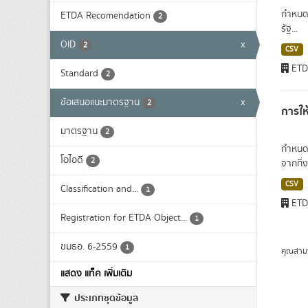
กำหนดแ
ETDA Recomendation
2
รัฐ...
OID
x
2
CSV
ET
Standard
2
ข้อเสนอแนะมาตรฐาน
x
2
การให
มาตรฐาน
2
กำหนดโ
โอไอดี
2
จากกิ่
CSV
Classification and...
1
ET
Registration for ETDA Object...
1
ขมธอ. 6-2559
1
คุณสาม
แสดง แท็ค เพิ่มเติม
ประเภทชุดข้อมูล