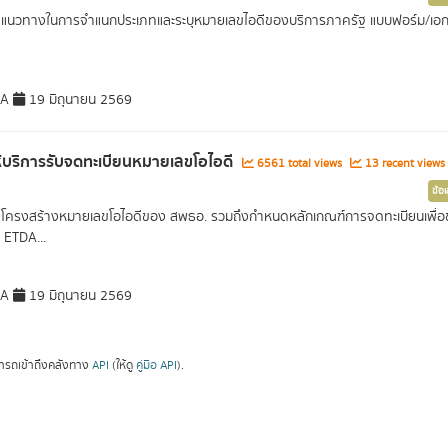
นวทางในการจำแนกประเภทและระบุหมายเลขไอดีของบริการภาครัฐ แบบฟอร์ม/เอกสารอิเ
DA
19 มิถุนายน 2569
้บริการรับจดทะเบียนหมายเลขโอไอดี
6561 total views
13 recent views
ข้อ
ครงสร้างหมายเลขโอไอดีของ สพธอ. รวมถึงกำหนดหลักเกณฑ์การจดทะเบียนเพื่อขอห
ง ETDA...
DA
19 มิถุนายน 2569
ารถเข้าถึงคลังทาง
API
(ให้ดู
คู่มือ API
).