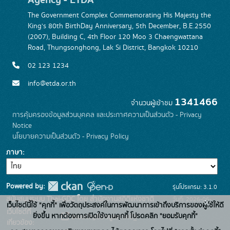
The Government Complex Commemorating His Majesty the
King's 80th BirthDay Anniversary, 5th December, B.E.2550
(2007), Building C, 4th Floor 120 Moo 3 Chaengwattana
Road, Thungsonghong, Lak Si District, Bangkok 10210
02 123 1234
info@etda.or.th
1341466
จำนวนผู้เข้าชม
การคุ้มครองข้อมูลส่วนบุคคล และประกาศความเป็นส่วนตัว - Privacy
Notice
นโยบายความเป็นส่วนตัว - Privacy Policy
ภาษา
Powered by:
รุ่นโปรแกรม: 3.1.0
สนับสนุนระบบ Thai-GDC โดย สำนักงานสถิติแห่งชาติ
วันที่: 2026-06-
x
เว็บไซต์นี้ใช้ "คุกกี้" เพื่อวัตถุประสงค์ในการพัฒนาการเข้าถึงบริการของผู้ใช้ให้ดี
เว็บไซต์ที่
22
ยิ่งขึ้น หากต้องการเปิดใช้งานคุกกี้ โปรดคลิก "ยอมรับคุกกี้"
ระบบบัญชีข้อมูลภาครัฐ
เกี่ยวข้อง: