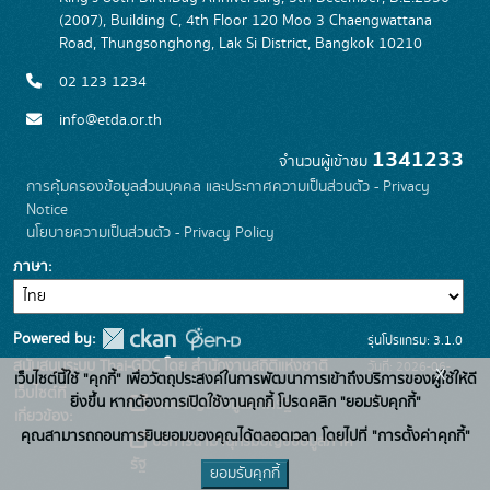
(2007), Building C, 4th Floor 120 Moo 3 Chaengwattana
Road, Thungsonghong, Lak Si District, Bangkok 10210
02 123 1234
info@etda.or.th
1341233
จำนวนผู้เข้าชม
การคุ้มครองข้อมูลส่วนบุคคล และประกาศความเป็นส่วนตัว - Privacy
Notice
นโยบายความเป็นส่วนตัว - Privacy Policy
ภาษา
Powered by:
รุ่นโปรแกรม: 3.1.0
สนับสนุนระบบ Thai-GDC โดย สำนักงานสถิติแห่งชาติ
วันที่: 2026-06-
x
เว็บไซต์นี้ใช้ "คุกกี้" เพื่อวัตถุประสงค์ในการพัฒนาการเข้าถึงบริการของผู้ใช้ให้ดี
เว็บไซต์ที่
22
ยิ่งขึ้น หากต้องการเปิดใช้งานคุกกี้ โปรดคลิก "ยอมรับคุกกี้"
ระบบบัญชีข้อมูลภาครัฐ
เกี่ยวข้อง:
คุณสามารถถอนการยินยอมของคุณได้ตลอดเวลา โดยไปที่ "การตั้งค่าคุกกี้"
บริการนามานุกรมบัญชีข้อมูลภาค
รัฐ
ยอมรับคุกกี้