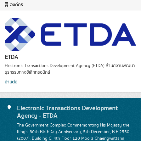
องค์กร
ETDA
Electronic Transactions Development Agency (ETDA) สำนักงานพัฒนา
ธุรกรรมทางอิเล็กทรอนิกส์
อ่านต่อ
Electronic Transactions Development
Agency - ETDA
The Government Complex Commemorating His Majesty the
King's 80th BirthDay Anniversary, 5th December, B.E.2550
(2007), Building C, 4th Floor 120 Moo 3 Chaengwattana