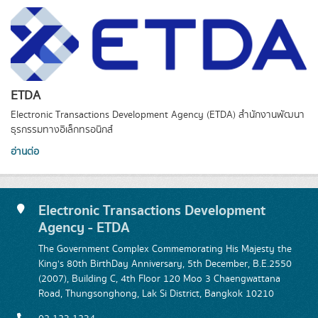
ETDA
Electronic Transactions Development Agency (ETDA) สำนักงานพัฒนา
ธุรกรรมทางอิเล็กทรอนิกส์
อ่านต่อ
Electronic Transactions Development
Agency - ETDA
The Government Complex Commemorating His Majesty the
King's 80th BirthDay Anniversary, 5th December, B.E.2550
(2007), Building C, 4th Floor 120 Moo 3 Chaengwattana
Road, Thungsonghong, Lak Si District, Bangkok 10210