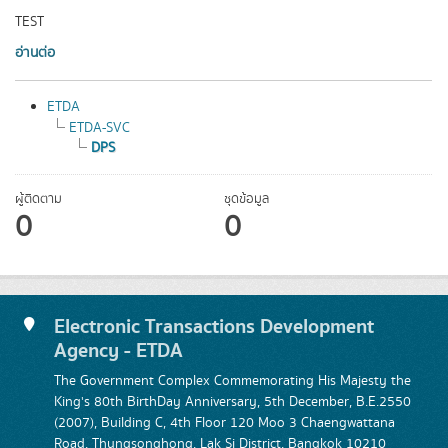
TEST
อ่านต่อ
ETDA
ETDA-SVC
DPS
ผู้ติดตาม
ชุดข้อมูล
0
0
Electronic Transactions Development
Agency - ETDA
The Government Complex Commemorating His Majesty the
King's 80th BirthDay Anniversary, 5th December, B.E.2550
(2007), Building C, 4th Floor 120 Moo 3 Chaengwattana
Road, Thungsonghong, Lak Si District, Bangkok 10210