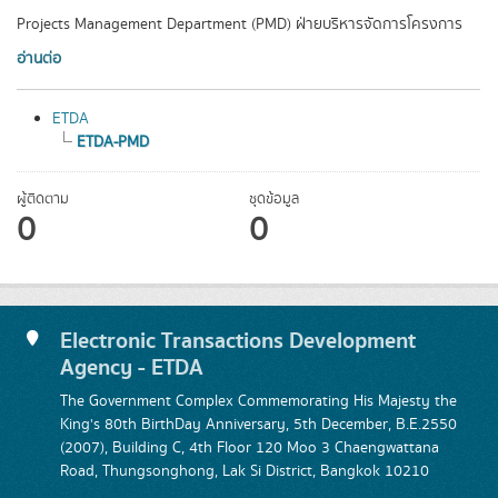
Projects Management Department (PMD) ฝ่ายบริหารจัดการโครงการ
อ่านต่อ
ETDA
ETDA-PMD
ผู้ติดตาม
ชุดข้อมูล
0
0
Electronic Transactions Development
Agency - ETDA
The Government Complex Commemorating His Majesty the
King's 80th BirthDay Anniversary, 5th December, B.E.2550
(2007), Building C, 4th Floor 120 Moo 3 Chaengwattana
Road, Thungsonghong, Lak Si District, Bangkok 10210