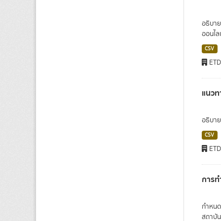
อธิบาย
ออนไลน์
CSV
ET
แนวทา
อธิบาย
CSV
ET
การทำ
กำหนดแ
สถาบัน