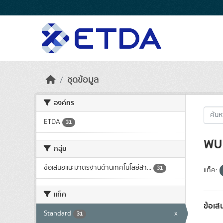
Skip to main content
ชุดข้อมูล
องค์กร
ETDA
31
พบ 
กลุ่ม
ข้อเสนอแนะมาตรฐานด้านเทคโนโลยีสา...
31
แท็ค:
แท็ค
ข้อเส
Standard
x
31