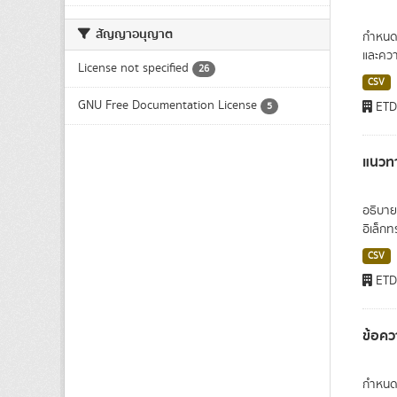
สัญญาอนุญาต
กำหนดโ
และควา
License not specified
26
CSV
GNU Free Documentation License
ET
5
แนวทา
อธิบายภ
อิเล็กท
CSV
ET
ข้อคว
กำหนดโ