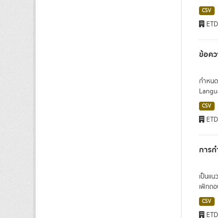
CSV
ET
ข้อคว
กำหนดแ
Langua
CSV
ET
การก
เป็นแน
เพิกถอ
CSV
ET