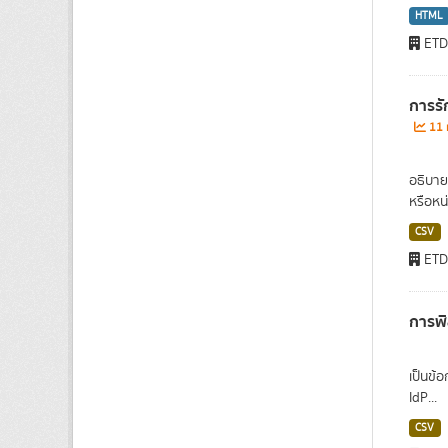
HTML
ET
การรั
11 r
อธิบาย
หรือหน่
CSV
ET
การพิ
เป็นข้อ
IdP...
CSV