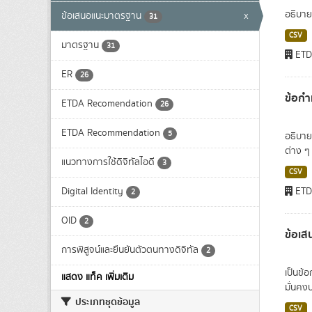
อธิบาย
ข้อเสนอแนะมาตรฐาน
x
31
CSV
มาตรฐาน
31
ET
ER
26
ข้อกำ
ETDA Recomendation
26
ETDA Recommendation
5
อธิบาย
ต่าง ๆ
แนวทางการใช้ดิจิทัลไอดี
3
CSV
Digital Identity
ET
2
OID
2
ข้อเส
การพิสูจน์และยืนยันตัวตนทางดิจิทัล
2
เป็นข้
แสดง แท็ค เพิ่มเติม
มั่นคง
ประเภทชุดข้อมูล
CSV