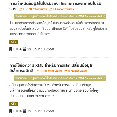
การกำหนดข้อมูลในใบรับรองและรายการเพิกถอนใบรับ
รอง
10870 total views
14 recent views
ข้อเสนอแนะมาตรฐานด้านเทคโนโลยีสารสนเทศและการสื่อสาร (ETDA Recommendation)
เป็นแนวทางการกำหนดข้อมูลในใบรับรองสำหรับผู้ให้บริการออกใบรับ
รองลำดับชั้นถัดลงมา (Subordinate CA) ใบรับรองสำหรับผู้ใช้บริการ
และรายการเพิกถอนใบรับรอง...
CSV
ETDA
19 มิถุนายน 2569
การใช้ข้อความ XML สำหรับการแลกเปลี่ยนข้อมูล
อิเล็กทรอนิกส์
9820 total views
8 recent views
ข้อเสนอแนะมาตรฐานด้านเทคโนโลยีสารสนเทศและการสื่อสาร (ETDA Recommendation)
สนับสนุนการใช้ข้อความ XML สำหรับการแลกเปลี่ยนข้อมูล
อิเล็กทรอนิกส์ให้มีความมั่นคงปลอดภัยและน่าเชื่อถือ รวมทั้งให้ผู้
ประกอบการและหน่วยงานต่าง ๆ...
CSV
ETDA
19 มิถุนายน 2569