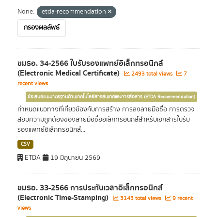
None:
etda-recommendation
กรองผลลัพธ์
ขมธอ. 34-2566 ใบรับรองแพทย์อิเล็กทรอนิกส์
(Electronic Medical Certificate)
2493 total views
7
recent views
ข้อเสนอแนะมาตรฐานด้านเทคโนโลยีสารสนเทศและการสื่อสาร (ETDA Recommendation)
กำหนดแนวทางที่เกี่ยวข้องกับการสร้าง การลงลายมือชื่อ การตรวจ
สอบความถูกต้องของลายมือชื่ออิเล็กทรอนิกส์สำหรับเอกสารใบรับ
รองแพทย์อิเล็กทรอนิกส์...
CSV
ETDA
19 มิถุนายน 2569
ขมธอ. 33-2566 การประทับเวลาอิเล็กทรอนิกส์
(Electronic Time-Stamping)
3143 total views
9 recent
views