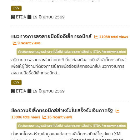
CSV
ETDA
19 มิถุนายน 2569
แนวทางการลงลายมือชื่ออิเล็กทรอนิกส์
11038 total views
9 recent views
ข้อเสนอแนะมาตรฐานด้านเทคโนโลยีสารสนเทศและการสื่อสาร (ETDA Recommendation)
อธิบายภาพรวมและข้อกำหนดที่เกี่ยวข้องกับลายมือชื่ออิเล็กทรอนิกส์
เพื่อให้ผู้ใช้งานที่ต้องการใช้ลายมือชื่ออิเล็กทรอนิกส์มีแนวทางในการ
ลงลายมือชื่ออิเล็กทรอนิกส์...
CSV
ETDA
19 มิถุนายน 2569
ข้อความอิเล็กทรอนิกส์สำหรับใบเสร็จรับเงินภาครัฐ
13006 total views
16 recent views
ข้อเสนอแนะมาตรฐานด้านเทคโนโลยีสารสนเทศและการสื่อสาร (ETDA Recommendation)
กำหนดโครงสร้างข้อมูลของข้อความอิเล็กทรอนิกส์ในรูปแบบ XML