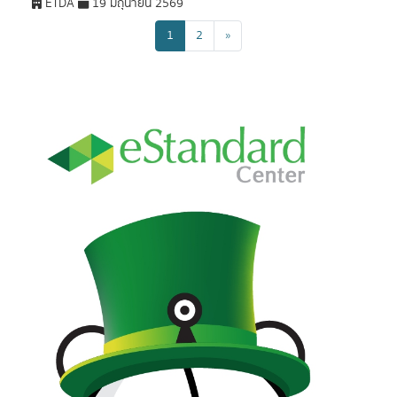
ETDA
19 มิถุนายน 2569
1
2
»