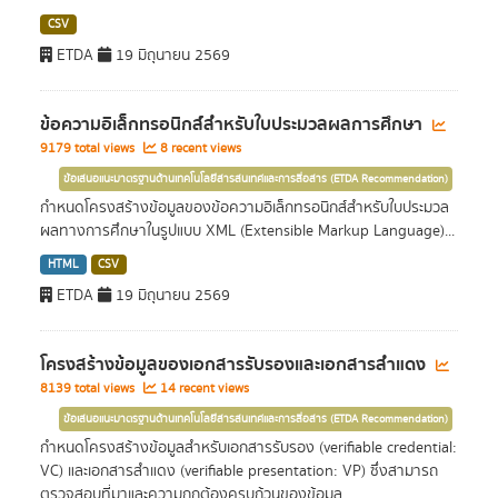
CSV
ETDA
19 มิถุนายน 2569
ข้อความอิเล็กทรอนิกส์สำหรับใบประมวลผลการศึกษา
9179 total views
8 recent views
ข้อเสนอแนะมาตรฐานด้านเทคโนโลยีสารสนเทศและการสื่อสาร (ETDA Recommendation)
กำหนดโครงสร้างข้อมูลของข้อความอิเล็กทรอนิกส์สำหรับใบประมวล
ผลทางการศึกษาในรูปแบบ XML (Extensible Markup Language)...
HTML
CSV
ETDA
19 มิถุนายน 2569
โครงสร้างข้อมูลของเอกสารรับรองและเอกสารสำแดง
8139 total views
14 recent views
ข้อเสนอแนะมาตรฐานด้านเทคโนโลยีสารสนเทศและการสื่อสาร (ETDA Recommendation)
กำหนดโครงสร้างข้อมูลสำหรับเอกสารรับรอง (verifiable credential:
VC) และเอกสารสำแดง (verifiable presentation: VP) ซึ่งสามารถ
ตรวจสอบที่มาและความถูกต้องครบถ้วนของข้อมูล...