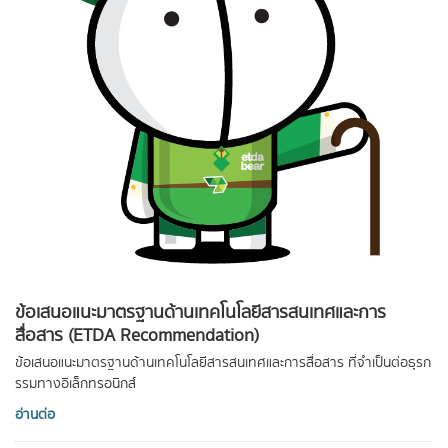
ข้อเสนอแนะมาตรฐานด้านเทคโนโลยีสารสนเทศและการ
สื่อสาร (ETDA Recommendation)
ข้อเสนอแนะมาตรฐานด้านเทคโนโลยีสารสนเทศและการสื่อสาร ที่จำเป็นต่อธุรก
รรมทางอิเล็กทรอนิกส์
อ่านต่อ